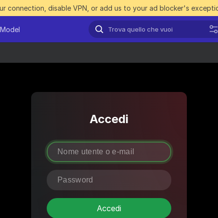
r connection, disable VPN, or add us to your ad blocker's exceptio
 Model
Accedi
Accedi