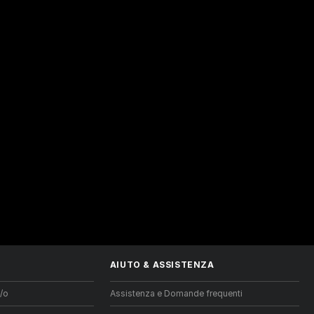
AIUTO
&
ASSISTENZA
/o
Assistenza e Domande frequenti