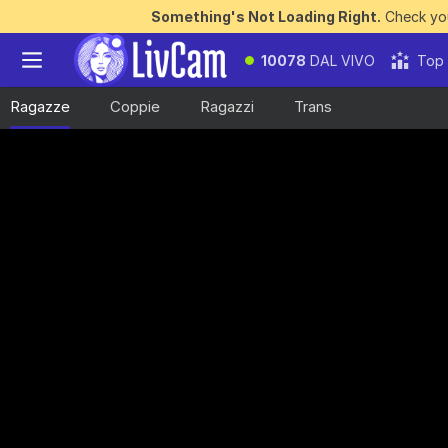
Something's Not Loading Right.
Check you
10078
DAL VIVO
Top
Ragazze
Coppie
Ragazzi
Trans