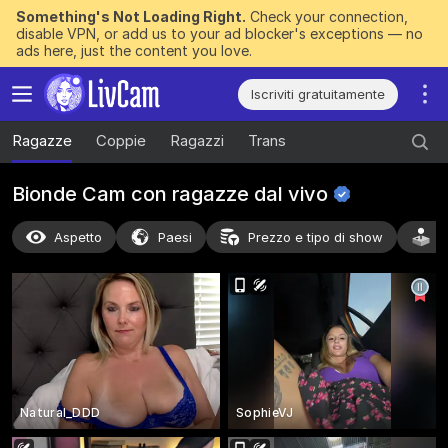
Something's Not Loading Right.
Check your connection,
disable VPN, or add us to your ad blocker's exceptions — no
ads here, just the content you love.
Iscriviti gratuitamente
Ragazze
Coppie
Ragazzi
Trans
Bionde Cam con ragazze dal
vivo
Aspetto
Paesi
Prezzo e tipo di show
A
Natural_DDD
SophieVJ