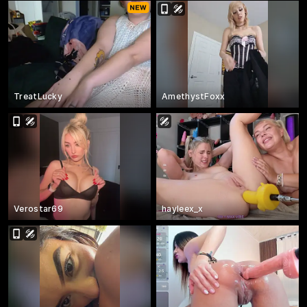
TreatLucky
AmethystFoxx
Verostar69
hayleex_x