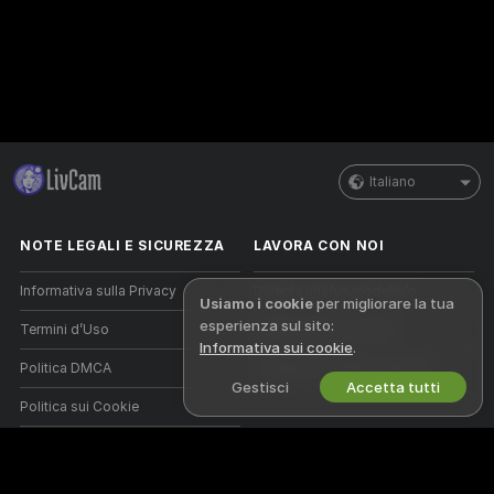
Italiano
NOTE LEGALI E SICUREZZA
LAVORA CON NOI
Informativa sulla Privacy
Diventa una/un modella/o
Usiamo i cookie
per migliorare la tua
esperienza sul sito:
Termini d’Uso
Registrazione a studio
Informativa sui cookie
.
Politica DMCA
Programma affiliati webcam
Gestisci
Accetta tutti
Politica sui Cookie
Guida al Controllo Genitori
Aiuto anti-schiavitù