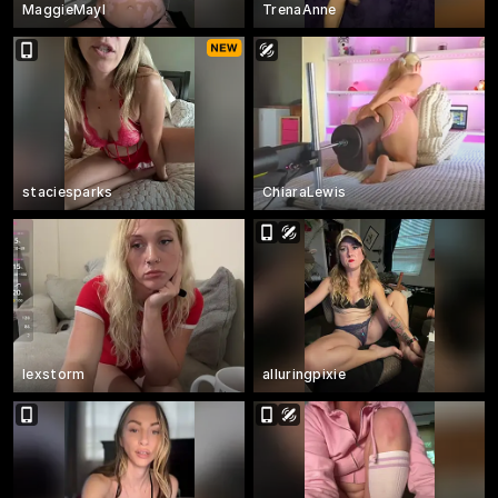
MaggieMayI
TrenaAnne
staciesparks
ChiaraLewis
lexstorm
alluringpixie