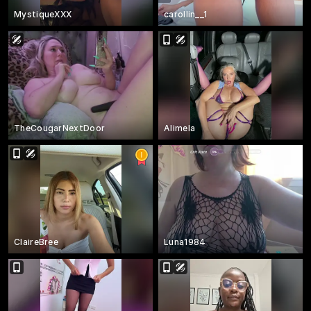
MystiqueXXX
carollin__1
TheCougarNextDoor
Alimela
ClaireBree
Luna1984