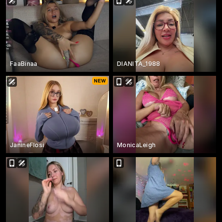
FaaBinaa
DIANITA_1988
JanineFlosi
MonicaLeigh