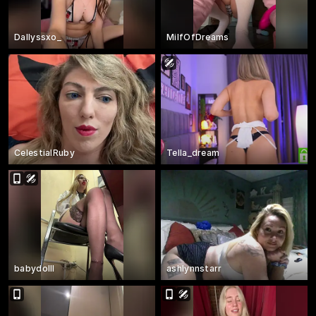
Dallyssxo_
MilfOfDreams
CelestialRuby
Tella_dream
babydolll
ashlynnstarr