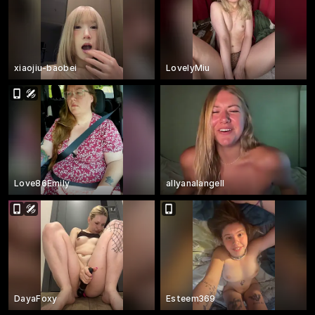
xiaojiu-baobei
LovelyMiu
Love86Emily
allyanalangell
DayaFoxy
Esteem369