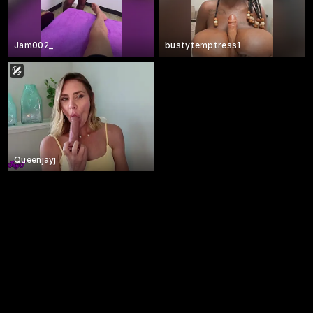
Jam002_
bustytemptress1
Queenjayj