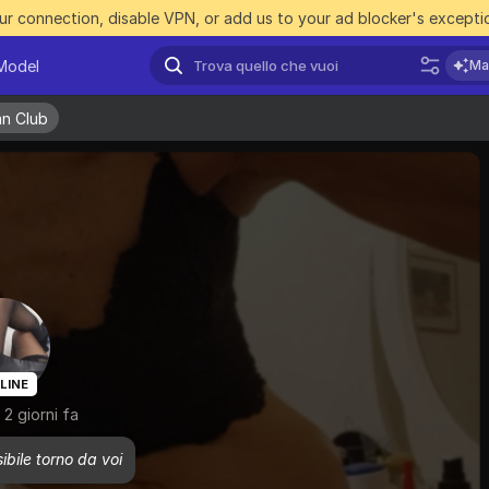
r connection, disable VPN, or add us to your ad blocker's exceptio
Model
Ma
Fan Club
Fan Club
LINE
 2 giorni fa
bile torno da voi