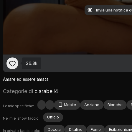
Invia una notifica q
26.8k
Amare
ed
essere
amata
Categorie di
clarabell4
Mobile
Anziane
Bianche
Le mie specifiche:
Ufficio
Nei miei show faccio:
Doccia
Ditalino
Fumo
Esibizionism
In privato faccio solo: