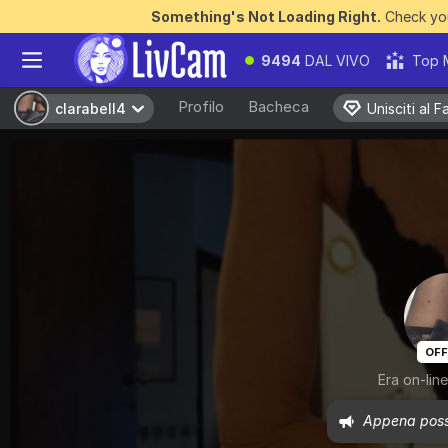
Something's Not Loading Right.
Check you
9494
DAL VIVO
Top 
Profilo
Bacheca
clarabell4
clarabell4
Unisciti al 
Unisciti al 
OFF
Era on-line
Appena possi