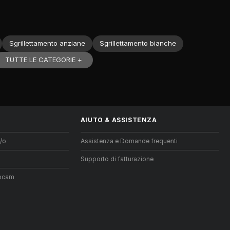
Sgrillettamento anziane
Sgrillettamento bianche
TUTTE LE CATEGORIE +
AIUTO
&
ASSISTENZA
/o
Assistenza e Domande frequenti
Supporto di fatturazione
ebcam